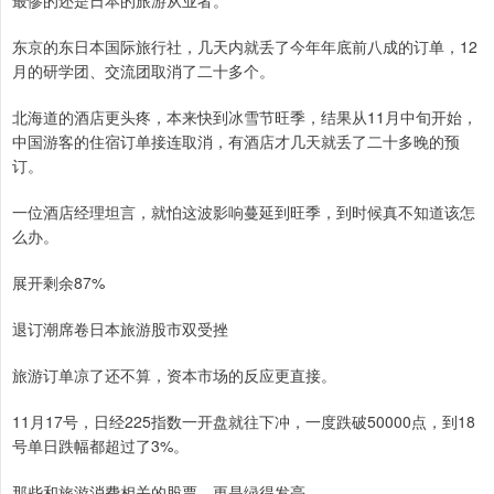
最惨的还是日本的旅游从业者。
东京的东日本国际旅行社，几天内就丢了今年年底前八成的订单，12
月的研学团、交流团取消了二十多个。
北海道的酒店更头疼，本来快到冰雪节旺季，结果从11月中旬开始，
中国游客的住宿订单接连取消，有酒店才几天就丢了二十多晚的预
订。
一位酒店经理坦言，就怕这波影响蔓延到旺季，到时候真不知道该怎
么办。
展开剩余87%
退订潮席卷日本旅游股市双受挫
旅游订单凉了还不算，资本市场的反应更直接。
11月17号，日经225指数一开盘就往下冲，一度跌破50000点，到18
号单日跌幅都超过了3%。
那些和旅游消费相关的股票，更是绿得发亮。