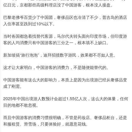
亿日元，京都那些高级料理店没了中国游客，根本没人接盘。
巴黎老佛爷百货少了中国团，奢侈品区也冷清了不少，普吉岛的酒店
入住率甚至跌到过10%以下。
当时各国都急着找替代客源，马尔代夫转头面向印度市场，但印度游
客的人均消费只有中国游客的三分之一，根本填不上缺口。
新加坡搞“旅行泡泡”，迪拜招揽数字游民，效果都不尽如人意。
这才让大家明白，中国游客的消费力，不是随便能替代的。
中国游客能有这么大的影响力，本质上是因为出境游已经从奢侈品变
成了刚需。
2025年中国出境游人数预计会超过1.55亿人次，这么大的体量，任何
目的地都不敢忽视。
而且中国游客的消费习惯很明确，不管是药妆店、奢侈品柜台，还是
和服租赁、滑雪场，只要体验好，就愿意花钱。